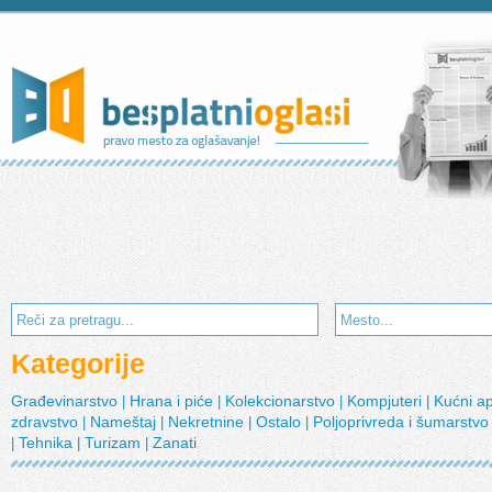
Kategorije
Građevinarstvo
Hrana i piće
Kolekcionarstvo
Kompjuteri
Kućni a
|
|
|
|
zdravstvo
Nameštaj
Nekretnine
Ostalo
Poljoprivreda i šumarstv
|
|
|
|
Tehnika
Turizam
Zanati
|
|
|