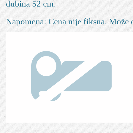
dubina 52 cm.
Napomena: Cena nije fiksna. Može 