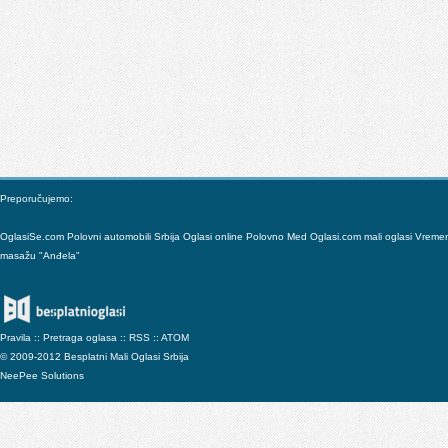
Preporučujemo:
OglasiSe.com
Polovni automobili Srbija
Oglasi online
Polovno
Med
Oglasi.com mali oglasi
Vreme
masažu "Anđela"
Pravila
::
Pretraga oglasa
::
RSS
::
ATOM
© 2009-2012 Besplatni Mali Oglasi Srbija
NeePee Solutions