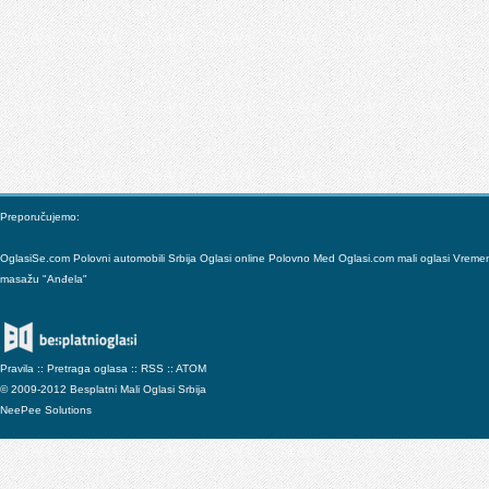
Preporučujemo:
OglasiSe.com
Polovni automobili Srbija
Oglasi online
Polovno
Med
Oglasi.com mali oglasi
Vreme
masažu "Anđela"
Pravila
::
Pretraga oglasa
::
RSS
::
ATOM
© 2009-2012 Besplatni Mali Oglasi Srbija
NeePee Solutions