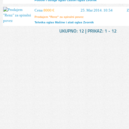
Poslovi i usluge
oglas
Časovi
oglas
Zvornik
Cena
8000 €
25. Mar 2014. 10:54
Z
Prodajem "Renz" za spiralni povez
Tehnika
oglas
Mašine i alati
oglas
Zvornik
UKUPNO:
12
| PRIKAZ:
1 - 12