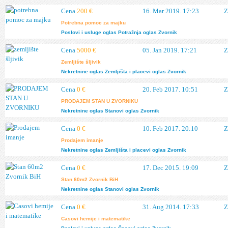
Cena
200 €
16. Mar 2019. 17:23
Z
potrebna pomoc za majku
Poslovi i usluge
oglas
Potražnja
oglas
Zvornik
Cena
5000 €
05. Jan 2019. 17:21
Z
zemljište šljivik
Nekretnine
oglas
Zemljišta i placevi
oglas
Zvornik
Cena
0 €
20. Feb 2017. 10:51
Z
PRODAJEM STAN U ZVORNIKU
Nekretnine
oglas
Stanovi
oglas
Zvornik
Cena
0 €
10. Feb 2017. 20:10
Z
Prodajem imanje
Nekretnine
oglas
Zemljišta i placevi
oglas
Zvornik
Cena
0 €
17. Dec 2015. 19:09
Z
Stan 60m2 Zvornik BiH
Nekretnine
oglas
Stanovi
oglas
Zvornik
Cena
0 €
31. Aug 2014. 17:33
Z
Casovi hemije i matematike