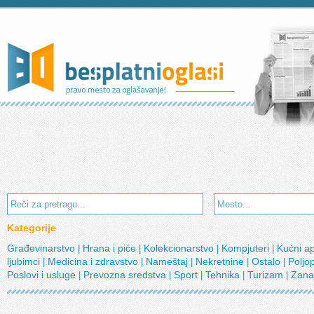
Kategorije
Građevinarstvo
Hrana i piće
Kolekcionarstvo
Kompjuteri
Kućni a
|
|
|
|
ljubimci
Medicina i zdravstvo
Nameštaj
Nekretnine
Ostalo
Poljo
|
|
|
|
|
Poslovi i usluge
Prevozna sredstva
Sport
Tehnika
Turizam
Zana
|
|
|
|
|