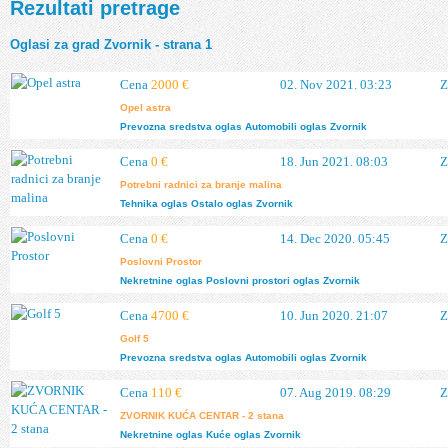
Rezultati pretrage
Oglasi za grad Zvornik - strana 1
Cena
2000 €
02. Nov 2021. 03:23
Z
Opel astra
Prevozna sredstva
oglas
Automobili
oglas
Zvornik
Cena
0 €
18. Jun 2021. 08:03
Z
Potrebni radnici za branje malina
Tehnika
oglas
Ostalo
oglas
Zvornik
Cena
0 €
14. Dec 2020. 05:45
Z
Poslovni Prostor
Nekretnine
oglas
Poslovni prostori
oglas
Zvornik
Cena
4700 €
10. Jun 2020. 21:07
Z
Golf 5
Prevozna sredstva
oglas
Automobili
oglas
Zvornik
Cena
110 €
07. Aug 2019. 08:29
Z
ZVORNIK KUĆA CENTAR - 2 stana
Nekretnine
oglas
Kuće
oglas
Zvornik