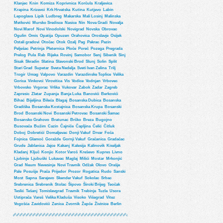
Klanjec
Knin
Komiza
Koprivnica
Korčula
Kraljevica
Krapina
Krizevci
Krk Hrvatska
Kutina
Kutjevo
Labin
Lepoglava
Lipik
Ludbreg
Makarska
Mali Losinj
Malinska
Metković
Mursko Sredisce
Nasice
Nin
Nova Gradi
Novalja
Novi Marof
Novi Vinodolski
Novigrad
Novska
Obrovac
Ogulin
Omis
Opatija
Opuzen
Orahovica
Oroslavje
Osijek
Ostali gradovi
Otočac
Otok
Ozalj
Pag
Pakrac
Pazin
Pelješac
Petrinja
Pleternica
Ploče
Poreč
Pozega
Pregrada
Prelog
Pula
Rab
Rijeka
Rovinj
Samobor
Senj
Sibenik
Sinj
Sisak
Skradin
Slatina
Slavonski Brod
Slunj
Solin
Split
Stari Grad
Supetar
Sveta Nedelja
Sveti Ivan Zelina
Trilj
Trogir
Umag
Valpovo
Varazdin
Varazdinske Toplice
Velika
Gorica
Vinkovci
Virovitica
Vis
Vodice
Vodnjan
Vrbovec
Vrbovsko
Vrgorac
Vrlika
Vukovar
Zabok
Zadar
Zagreb
Zapresic
Zlatar
Zupanja
Banja Luka
Banovići
Berkovići
Bihać
Bijeljina
Bileća
Blagaj
Bosanska Dubica
Bosanska
Gradiška
Bosanska Kostajnica
Bosanska Krupa
Bosanski
Brod
Bosanski Novi
Bosanski Petrovac
Bosanski Šamac
Bosansko Grahovo
Bratunac
Brčko
Breza
Bugojno
Busovača
Bužim
Cazin
Čajniče
Čapljina
Čelić
Čitluk
Doboj
Dobretići
Domaljevac
Donji Vakuf
Drvar
Foča
Fojnica
Glamoč
Goražde
Gornji Vakuf
Gračanica
Gradačac
Grude
Jablanica
Jajce
Kakanj
Kalesija
Kalinovik
Kiseljak
Kladanj
Ključ
Konjic
Kotor Varoš
Kreševo
Kupres
Livno
Ljubinje
Ljubuški
Lukavac
Maglaj
Milići
Mostar
Mrkonjić
Grad
Neum
Nevesinje
Novi Travnik
Odžak
Olovo
Orašje
Pale
Posušje
Prača
Prijedor
Prozor
Rogatica
Rudo
Sanski
Most
Sapna
Sarajevo
Skender Vakuf
Sokolac
Srbac
Srebrenica
Srebrenik
Stolac
Šipovo
Široki Brijeg
Teočak
Teslić
Tešanj
Tomislavgrad
Travnik
Trebinje
Tuzla
Usora
Ustiprača
Vareš
Velika Kladuša
Visoko
Višegrad
Vitez
Vogošća
Zavidovići
Zenica
Zvornik
Žepče
Živinice
Berlin