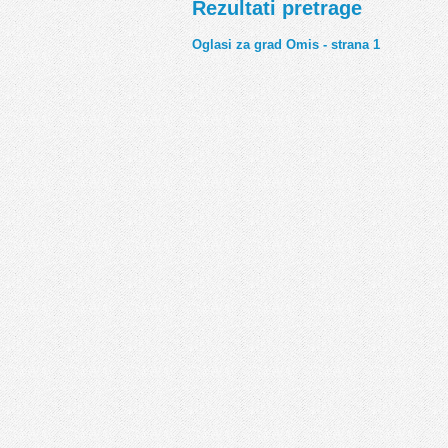
Rezultati pretrage
Oglasi za grad Omis - strana 1