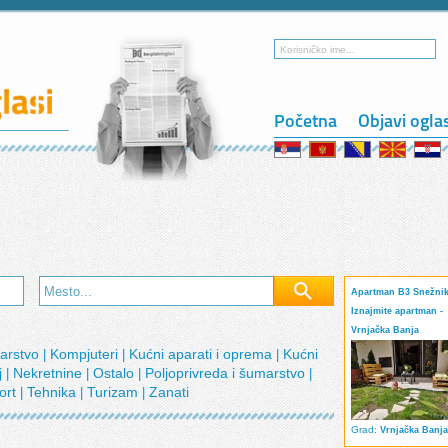
Početna
Objavi ogla
Apartman B3 Snežnik
Iznajmite apartman -
Vrnjačka Banja
narstvo
Kompjuteri
Kućni aparati i oprema
Kućni
|
|
|
j
Nekretnine
Ostalo
Poljoprivreda i šumarstvo
|
|
|
|
ort
Tehnika
Turizam
Zanati
|
|
|
Grad:
Vrnjačka Banja