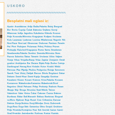
U S K O R O
Besplatni mali oglasi iz:
Apatin
Aranđelovac
Arilje
Bačka Palanka
Bečej
Beograd
Bor
Borča
Ćuprija
Čačak
Đakovica
Gnjilane
Gornji
Milanovac
Inđija
Jagodina
Kaluđerica
Kikinda
Kosovo
Polje
Kosovska Mitrovica
Kragujevac
Kraljevo
Kruševac
Kula
Lazarevac
Leskovac
Loznica
Mladenovac
Negotin
Niš
Novi Pazar
Novi sad
Obrenovac
Orahovac
Pančevo
Paraćin
Peć
Pirot
Podujevo
Požarevac
Priboj
Priština
Prizren
Prokuplje
Rača kod Kragujevca
Ruma
Senta
Smederevo
Smederevska Palanka
Sombor
Sremska Mitrovica
Stara
Pazova
Subotica
Šabac
Temerin
Uroševac
Užice
Valjevo
Vranje
Vrbas
Vrnjačka Banja
Vršac
Zaječar
Zrenjanin
Ostali
gradovi
Andrijevica
Bar
Berane
Bijelo Polje
Budva
Cetinje
Danilovgrad
Herceg Novi
Kolašin
Kotor
Krašići
Nikšić
Petrovac
Plav
Pljevlja
Plužine
Podgorica
Rožaje
Sutomore
Šavnik
Tivat
Ulcinj
Žabljak
Berovo
Bitola
Bogdanci
Debar
Delcevo
Demir Hisar
Demir Kapija
Gevgelija
Gostivar
Kavadarci
Kicevo
Kocani
Kratovo
Kriva Palanka
Krusevo
Kumanovo
Makedonska Kamenica
Makedonski Brod
Negotino
Ohrid
Pehcevo
Prilep
Probistip
Radovis
Resen
Skopje
Stip
Struga
Strumica
Sveti Nikole
Tetovo
Valandovo
Veles
Vinica
Čabar
Čakovec
Čazma
Đakovo
Đurđevac
Bakar
Beli Manastir
Belisce
Benkovac
Biograd
na Moru
Bjelovar
Buje
Buzet
Cres
Crikvenica
Daruvar
Delnice
Donja Stubica
Donji Miholjac
Drnis
Dubrovnik
Duga Resa
Dugo Selo
Garesnica
Glina
Gospić
Grubisno
Polje
Hrvatska Kostajnica
Hvar
Ilok
Imotski
Ivanec
Ivanić-
Grad Hrvatska
Jastrebarsko
Karlovac
Kastav
Kastela