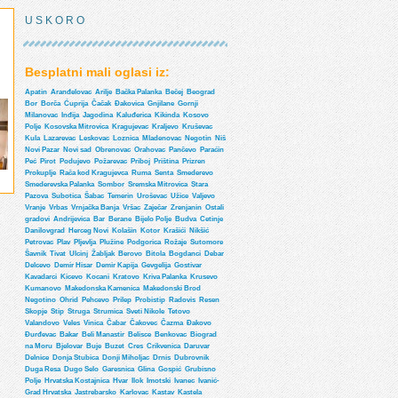
U S K O R O
Besplatni mali oglasi iz:
Apatin
Aranđelovac
Arilje
Bačka Palanka
Bečej
Beograd
Bor
Borča
Ćuprija
Čačak
Đakovica
Gnjilane
Gornji
Milanovac
Inđija
Jagodina
Kaluđerica
Kikinda
Kosovo
Polje
Kosovska Mitrovica
Kragujevac
Kraljevo
Kruševac
Kula
Lazarevac
Leskovac
Loznica
Mladenovac
Negotin
Niš
Novi Pazar
Novi sad
Obrenovac
Orahovac
Pančevo
Paraćin
Peć
Pirot
Podujevo
Požarevac
Priboj
Priština
Prizren
Prokuplje
Rača kod Kragujevca
Ruma
Senta
Smederevo
Smederevska Palanka
Sombor
Sremska Mitrovica
Stara
Pazova
Subotica
Šabac
Temerin
Uroševac
Užice
Valjevo
Vranje
Vrbas
Vrnjačka Banja
Vršac
Zaječar
Zrenjanin
Ostali
gradovi
Andrijevica
Bar
Berane
Bijelo Polje
Budva
Cetinje
Danilovgrad
Herceg Novi
Kolašin
Kotor
Krašići
Nikšić
Petrovac
Plav
Pljevlja
Plužine
Podgorica
Rožaje
Sutomore
Šavnik
Tivat
Ulcinj
Žabljak
Berovo
Bitola
Bogdanci
Debar
Delcevo
Demir Hisar
Demir Kapija
Gevgelija
Gostivar
Kavadarci
Kicevo
Kocani
Kratovo
Kriva Palanka
Krusevo
Kumanovo
Makedonska Kamenica
Makedonski Brod
Negotino
Ohrid
Pehcevo
Prilep
Probistip
Radovis
Resen
Skopje
Stip
Struga
Strumica
Sveti Nikole
Tetovo
Valandovo
Veles
Vinica
Čabar
Čakovec
Čazma
Đakovo
Đurđevac
Bakar
Beli Manastir
Belisce
Benkovac
Biograd
na Moru
Bjelovar
Buje
Buzet
Cres
Crikvenica
Daruvar
Delnice
Donja Stubica
Donji Miholjac
Drnis
Dubrovnik
Duga Resa
Dugo Selo
Garesnica
Glina
Gospić
Grubisno
Polje
Hrvatska Kostajnica
Hvar
Ilok
Imotski
Ivanec
Ivanić-
Grad Hrvatska
Jastrebarsko
Karlovac
Kastav
Kastela