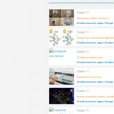
Cena
0 €
Gipsarski radovi Zarkovo
Građevinarstvo
oglas
Usluge 
Cena
0 €
Folija,cuva privatnost ogleda
Građevinarstvo
oglas
Građevi
Cena
0 €
prodajem utovarivac
Građevinarstvo
oglas
Građev
Cena
0 €
Elektricar Krusevac
Građevinarstvo
oglas
Usluge 
Cena
0 €
Izrada tehničkih crteža- Uslu
Građevinarstvo
oglas
Usluge 
Cena
4 €