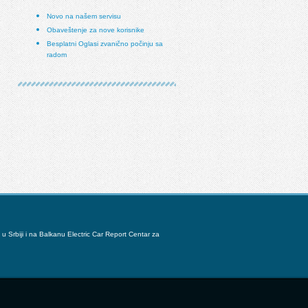
Novo na našem servisu
Obaveštenje za nove korisnike
Besplatni Oglasi zvanično počinju sa
radom
u Srbiji i na Balkanu
Electric Car Report
Centar za