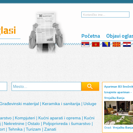
Početna
Objavi ogla
Apartman B3 Snežnik
Iznajmite apartman -
Vrnjačka Banja
Građevinski materijal
Keramika i sanitarija
Usluge
|
|
narstvo
Kompjuteri
Kućni aparati i oprema
Kućni
|
|
|
j
Nekretnine
Ostalo
Poljoprivreda i šumarstvo
|
|
|
|
Grad:
Vrnjačka Banja
ort
Tehnika
Turizam
Zanati
|
|
|