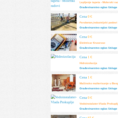
Lepljenje tapeta - Molerski ra
Građevinarstvo
oglas
Usluge 
Cena
0 €
Ferobeton,industrijski podovi
Građevinarstvo
oglas
Usluge 
Cena
0 €
Elektricar Krusevac
Građevinarstvo
oglas
Usluge 
Cena
1 €
Hidroizolacija
Građevinarstvo
oglas
Usluge 
Cena
1 €
Mašinsko malterisanje u Beo
Građevinarstvo
oglas
Usluge 
Cena
0 €
Vodoinstalater-Vlada Prokupl
Građevinarstvo
oglas
Usluge 
Cena
65 €