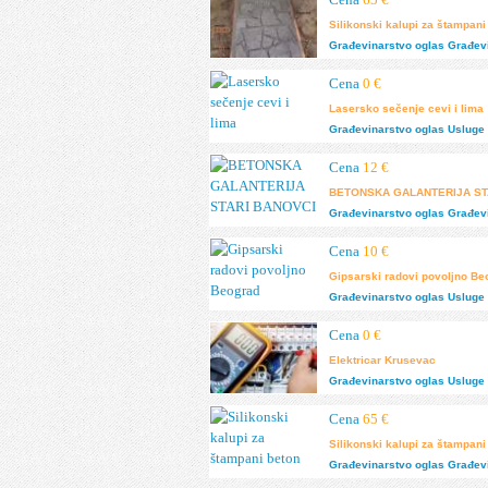
Silikonski kalupi za štampani
Građevinarstvo
oglas
Građevi
Cena
0 €
Lasersko sečenje cevi i lima
Građevinarstvo
oglas
Usluge 
Cena
12 €
BETONSKA GALANTERIJA ST
Građevinarstvo
oglas
Građevi
Cena
10 €
Gipsarski radovi povoljno B
Građevinarstvo
oglas
Usluge 
Cena
0 €
Elektricar Krusevac
Građevinarstvo
oglas
Usluge 
Cena
65 €
Silikonski kalupi za štampani
Građevinarstvo
oglas
Građevi