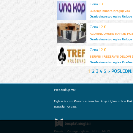
Cena
1 €
Busenje bunara Kragujevac
Građevinarstvo
oglas
Usluge 
Cena
12 €
ALUMINIJUMSKE KAPIJE PO
Građevinarstvo
oglas
Usluge 
Cena
12 €
SERVIS I REZERVNI DELOV
Građevinarstvo
oglas
Građev
1
2
3
4
5
>
POSLEDNJ
Preporučujemo:
OglasiSe.com
Polovni automobili Srbija
Oglasi online
Pol
masažu "Anđela"
Pravila
::
Pretraga oglasa
::
RSS
::
ATOM