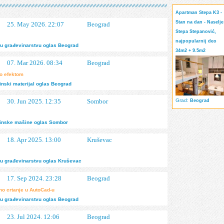
Apartman Stepa K3 -
Stan na dan - Naselje
25. May 2026. 22:07
Beograd
Stepa Stepanović,
najpopularnij deo
u građevinarstvu
oglas
Beograd
34m2 + 9.5m2
07. Mar 2026. 08:34
Beograd
lo efektom
nski materijal
oglas
Beograd
30. Jun 2025. 12:35
Sombor
Grad:
Beograd
inske mašine
oglas
Sombor
18. Apr 2025. 13:00
Kruševac
u građevinarstvu
oglas
Kruševac
17. Sep 2024. 23:28
Beograd
žno crtanje u AutoCad-u
u građevinarstvu
oglas
Beograd
23. Jul 2024. 12:06
Beograd