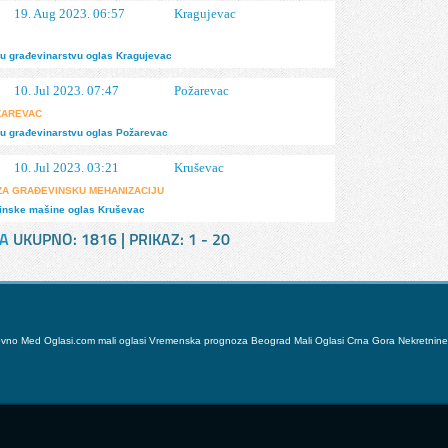
19. Aug 2023. 06:57
Kragujevac
u građevinarstvu
oglas
Kragujevac
10. Jul 2023. 07:47
Požarevac
ZAREVAC
u građevinarstvu
oglas
Požarevac
10. Jul 2023. 03:21
Kruševac
I ZA GRAĐEVINSKU MEHANIZACIJU
inske mašine
oglas
Kruševac
A
UKUPNO:
1816
| PRIKAZ:
1 - 20
ovno
Med
Oglasi.com mali oglasi
Vremenska prognoza Beograd
Mali Oglasi Crna Gora
Nekretnine 