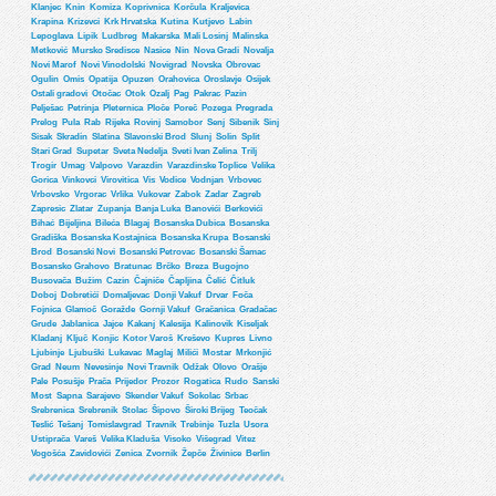
Klanjec
Knin
Komiza
Koprivnica
Korčula
Kraljevica
Krapina
Krizevci
Krk Hrvatska
Kutina
Kutjevo
Labin
Lepoglava
Lipik
Ludbreg
Makarska
Mali Losinj
Malinska
Metković
Mursko Sredisce
Nasice
Nin
Nova Gradi
Novalja
Novi Marof
Novi Vinodolski
Novigrad
Novska
Obrovac
Ogulin
Omis
Opatija
Opuzen
Orahovica
Oroslavje
Osijek
Ostali gradovi
Otočac
Otok
Ozalj
Pag
Pakrac
Pazin
Pelješac
Petrinja
Pleternica
Ploče
Poreč
Pozega
Pregrada
Prelog
Pula
Rab
Rijeka
Rovinj
Samobor
Senj
Sibenik
Sinj
Sisak
Skradin
Slatina
Slavonski Brod
Slunj
Solin
Split
Stari Grad
Supetar
Sveta Nedelja
Sveti Ivan Zelina
Trilj
Trogir
Umag
Valpovo
Varazdin
Varazdinske Toplice
Velika
Gorica
Vinkovci
Virovitica
Vis
Vodice
Vodnjan
Vrbovec
Vrbovsko
Vrgorac
Vrlika
Vukovar
Zabok
Zadar
Zagreb
Zapresic
Zlatar
Zupanja
Banja Luka
Banovići
Berkovići
Bihać
Bijeljina
Bileća
Blagaj
Bosanska Dubica
Bosanska
Gradiška
Bosanska Kostajnica
Bosanska Krupa
Bosanski
Brod
Bosanski Novi
Bosanski Petrovac
Bosanski Šamac
Bosansko Grahovo
Bratunac
Brčko
Breza
Bugojno
Busovača
Bužim
Cazin
Čajniče
Čapljina
Čelić
Čitluk
Doboj
Dobretići
Domaljevac
Donji Vakuf
Drvar
Foča
Fojnica
Glamoč
Goražde
Gornji Vakuf
Gračanica
Gradačac
Grude
Jablanica
Jajce
Kakanj
Kalesija
Kalinovik
Kiseljak
Kladanj
Ključ
Konjic
Kotor Varoš
Kreševo
Kupres
Livno
Ljubinje
Ljubuški
Lukavac
Maglaj
Milići
Mostar
Mrkonjić
Grad
Neum
Nevesinje
Novi Travnik
Odžak
Olovo
Orašje
Pale
Posušje
Prača
Prijedor
Prozor
Rogatica
Rudo
Sanski
Most
Sapna
Sarajevo
Skender Vakuf
Sokolac
Srbac
Srebrenica
Srebrenik
Stolac
Šipovo
Široki Brijeg
Teočak
Teslić
Tešanj
Tomislavgrad
Travnik
Trebinje
Tuzla
Usora
Ustiprača
Vareš
Velika Kladuša
Visoko
Višegrad
Vitez
Vogošća
Zavidovići
Zenica
Zvornik
Žepče
Živinice
Berlin