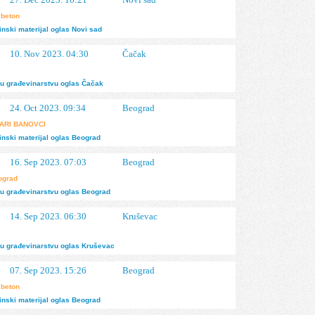
 beton
nski materijal
oglas
Novi sad
10. Nov 2023. 04:30
Čačak
u građevinarstvu
oglas
Čačak
24. Oct 2023. 09:34
Beograd
ARI BANOVCI
nski materijal
oglas
Beograd
16. Sep 2023. 07:03
Beograd
eograd
u građevinarstvu
oglas
Beograd
14. Sep 2023. 06:30
Kruševac
u građevinarstvu
oglas
Kruševac
07. Sep 2023. 15:26
Beograd
 beton
nski materijal
oglas
Beograd