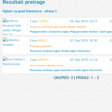
Rezultati pretrage
Oglasi za grad Garesnica - strana 1
Cena
11500 €
04. Sep 2019. 14:15
G
preša za kockaste bale marke Welger D60/50
Poljoprivreda i šumarstvo
oglas
Poljoprivredne mašine i alati
ogla
Cena
6000 €
03. Sep 2019. 18:30
G
prikolica Sommer
Prevozna sredstva
oglas
Ostalo
oglas
Garesnica
Cena
39000 €
03. Sep 2019. 15:24
G
Iveco šumar i Epsilon kran
Prevozna sredstva
oglas
Kamioni i kombi
oglas
Garesnica
UKUPNO:
3
| PRIKAZ:
1 - 3