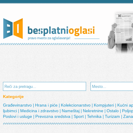
Kategorije
Građevinarstvo
Hrana i piće
Kolekcionarstvo
Kompjuteri
Kućni a
|
|
|
|
ljubimci
Medicina i zdravstvo
Nameštaj
Nekretnine
Ostalo
Poljo
|
|
|
|
|
Poslovi i usluge
Prevozna sredstva
Sport
Tehnika
Turizam
Zana
|
|
|
|
|