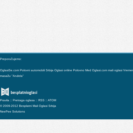
Preporučujemo:
OglasiSe.com
Polovni automobili Srbija
Oglasi online
Polovno
Med
Oglasi.com mali oglasi
Vreme
masažu "Anđela"
Pravila
::
Pretraga oglasa
::
RSS
::
ATOM
© 2009-2012 Besplatni Mali Oglasi Srbija
NeePee Solutions