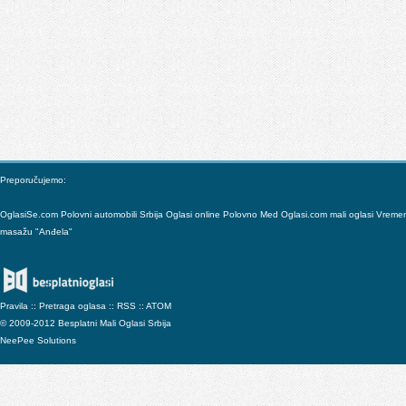
Preporučujemo:
OglasiSe.com
Polovni automobili Srbija
Oglasi online
Polovno
Med
Oglasi.com mali oglasi
Vreme
masažu "Anđela"
Pravila
::
Pretraga oglasa
::
RSS
::
ATOM
© 2009-2012 Besplatni Mali Oglasi Srbija
NeePee Solutions