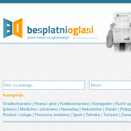
Kategorije
Građevinarstvo
Hrana i piće
Kolekcionarstvo
Kompjuteri
Kućni a
|
|
|
|
ljubimci
Medicina i zdravstvo
Nameštaj
Nekretnine
Ostalo
Poljo
|
|
|
|
|
Poslovi i usluge
Prevozna sredstva
Sport
Tehnika
Turizam
Zana
|
|
|
|
|