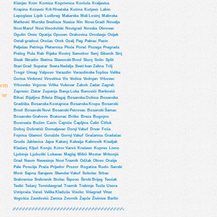
Klanjec
Knin
Komiza
Koprivnica
Korčula
Kraljevica
Krapina
Krizevci
Krk Hrvatska
Kutina
Kutjevo
Labin
Lepoglava
Lipik
Ludbreg
Makarska
Mali Losinj
Malinska
Metković
Mursko Sredisce
Nasice
Nin
Nova Gradi
Novalja
Novi Marof
Novi Vinodolski
Novigrad
Novska
Obrovac
Ogulin
Omis
Opatija
Opuzen
Orahovica
Oroslavje
Osijek
Ostali gradovi
Otočac
Otok
Ozalj
Pag
Pakrac
Pazin
Pelješac
Petrinja
Pleternica
Ploče
Poreč
Pozega
Pregrada
Prelog
Pula
Rab
Rijeka
Rovinj
Samobor
Senj
Sibenik
Sinj
Sisak
Skradin
Slatina
Slavonski Brod
Slunj
Solin
Split
Stari Grad
Supetar
Sveta Nedelja
Sveti Ivan Zelina
Trilj
Trogir
Umag
Valpovo
Varazdin
Varazdinske Toplice
Velika
Gorica
Vinkovci
Virovitica
Vis
Vodice
Vodnjan
Vrbovec
tem
Vrbovsko
Vrgorac
Vrlika
Vukovar
Zabok
Zadar
Zagreb
Zapresic
Zlatar
Zupanja
Banja Luka
Banovići
Berkovići
 se
Bihać
Bijeljina
Bileća
Blagaj
Bosanska Dubica
Bosanska
Gradiška
Bosanska Kostajnica
Bosanska Krupa
Bosanski
Brod
Bosanski Novi
Bosanski Petrovac
Bosanski Šamac
Bosansko Grahovo
Bratunac
Brčko
Breza
Bugojno
Busovača
Bužim
Cazin
Čajniče
Čapljina
Čelić
Čitluk
Doboj
Dobretići
Domaljevac
Donji Vakuf
Drvar
Foča
Fojnica
Glamoč
Goražde
Gornji Vakuf
Gračanica
Gradačac
Grude
Jablanica
Jajce
Kakanj
Kalesija
Kalinovik
Kiseljak
Kladanj
Ključ
Konjic
Kotor Varoš
Kreševo
Kupres
Livno
Ljubinje
Ljubuški
Lukavac
Maglaj
Milići
Mostar
Mrkonjić
Grad
Neum
Nevesinje
Novi Travnik
Odžak
Olovo
Orašje
Pale
Posušje
Prača
Prijedor
Prozor
Rogatica
Rudo
Sanski
Most
Sapna
Sarajevo
Skender Vakuf
Sokolac
Srbac
Srebrenica
Srebrenik
Stolac
Šipovo
Široki Brijeg
Teočak
Teslić
Tešanj
Tomislavgrad
Travnik
Trebinje
Tuzla
Usora
Ustiprača
Vareš
Velika Kladuša
Visoko
Višegrad
Vitez
Vogošća
Zavidovići
Zenica
Zvornik
Žepče
Živinice
Berlin