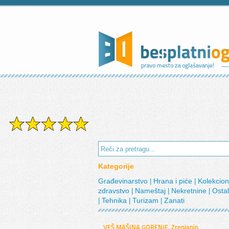
Kategorije
Građevinarstvo
Hrana i piće
Kolekcio
|
|
zdravstvo
Nameštaj
Nekretnine
Osta
|
|
|
Tehnika
Turizam
Zanati
|
|
|
VEŠ MAŠINA GORENJE, Zrenjanin