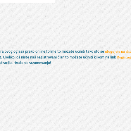
k
ulogujete na sis
tora ovog oglasa preko online forme to možete učiniti tako što se
Registruj
t. Ukoliko još niste naš registrovani član to možete učiniti klikom na link
istraciju. Hvala na razumevanju!