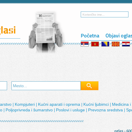
Početna
Objavi ogla
narstvo
Kompjuteri
Kućni aparati i oprema
Kućni ljubimci
Medicina i
|
|
|
|
lo
Poljoprivreda i šumarstvo
Poslovi i usluge
Prevozna sredstva
Sp
|
|
|
|
oglas - 60