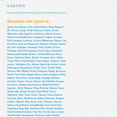
U S K O R O
Besplatni mali oglasi iz:
Apatin
Aranđelovac
Arilje
Bačka Palanka
Bečej
Beograd
Bor
Borča
Ćuprija
Čačak
Đakovica
Gnjilane
Gornji
Milanovac
Inđija
Jagodina
Kaluđerica
Kikinda
Kosovo
Polje
Kosovska Mitrovica
Kragujevac
Kraljevo
Kruševac
Kula
Lazarevac
Leskovac
Loznica
Mladenovac
Negotin
Niš
Novi Pazar
Novi sad
Obrenovac
Orahovac
Pančevo
Paraćin
Peć
Pirot
Podujevo
Požarevac
Priboj
Priština
Prizren
Prokuplje
Rača kod Kragujevca
Ruma
Senta
Smederevo
Smederevska Palanka
Sombor
Sremska Mitrovica
Stara
Pazova
Subotica
Šabac
Temerin
Uroševac
Užice
Valjevo
Vranje
Vrbas
Vrnjačka Banja
Vršac
Zaječar
Zrenjanin
Ostali
gradovi
Andrijevica
Bar
Berane
Bijelo Polje
Budva
Cetinje
Danilovgrad
Herceg Novi
Kolašin
Kotor
Krašići
Nikšić
Petrovac
Plav
Pljevlja
Plužine
Podgorica
Rožaje
Sutomore
Šavnik
Tivat
Ulcinj
Žabljak
Berovo
Bitola
Bogdanci
Debar
Delcevo
Demir Hisar
Demir Kapija
Gevgelija
Gostivar
Kavadarci
Kicevo
Kocani
Kratovo
Kriva Palanka
Krusevo
Kumanovo
Makedonska Kamenica
Makedonski Brod
Negotino
Ohrid
Pehcevo
Prilep
Probistip
Radovis
Resen
Skopje
Stip
Struga
Strumica
Sveti Nikole
Tetovo
Valandovo
Veles
Vinica
Čabar
Čakovec
Čazma
Đakovo
Đurđevac
Bakar
Beli Manastir
Belisce
Benkovac
Biograd
na Moru
Bjelovar
Buje
Buzet
Cres
Crikvenica
Daruvar
Delnice
Donja Stubica
Donji Miholjac
Drnis
Dubrovnik
Duga Resa
Dugo Selo
Garesnica
Glina
Gospić
Grubisno
Polje
Hrvatska Kostajnica
Hvar
Ilok
Imotski
Ivanec
Ivanić-
Grad Hrvatska
Jastrebarsko
Karlovac
Kastav
Kastela