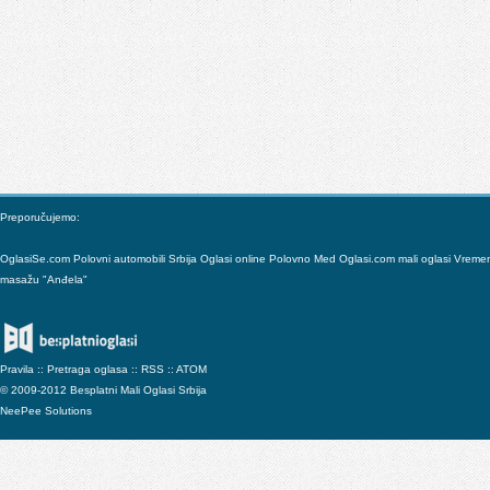
Preporučujemo:
OglasiSe.com
Polovni automobili Srbija
Oglasi online
Polovno
Med
Oglasi.com mali oglasi
Vreme
masažu "Anđela"
Pravila
::
Pretraga oglasa
::
RSS
::
ATOM
© 2009-2012 Besplatni Mali Oglasi Srbija
NeePee Solutions