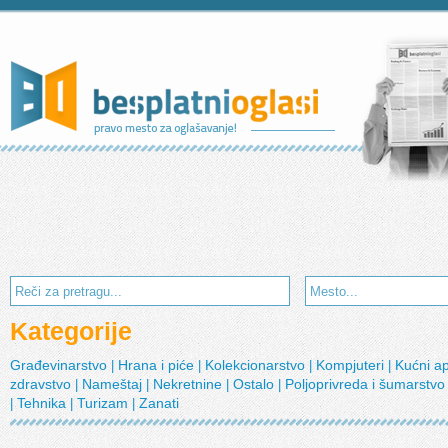
Kategorije
Građevinarstvo
Hrana i piće
Kolekcionarstvo
Kompjuteri
Kućni a
|
|
|
|
zdravstvo
Nameštaj
Nekretnine
Ostalo
Poljoprivreda i šumarstv
|
|
|
|
Tehnika
Turizam
Zanati
|
|
|