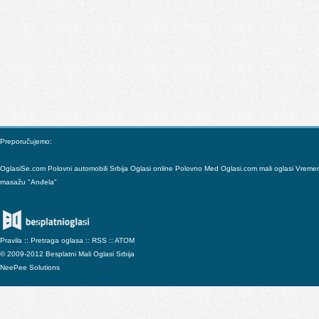
Preporučujemo:
OglasiSe.com
Polovni automobili Srbija
Oglasi online
Polovno
Med
Oglasi.com mali oglasi
Vreme
masažu "Anđela"
Pravila
::
Pretraga oglasa
::
RSS
::
ATOM
© 2009-2012 Besplatni Mali Oglasi Srbija
NeePee Solutions