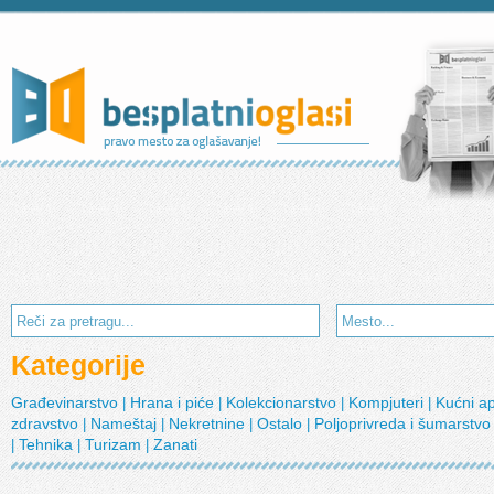
Kategorije
Građevinarstvo
Hrana i piće
Kolekcionarstvo
Kompjuteri
Kućni a
|
|
|
|
zdravstvo
Nameštaj
Nekretnine
Ostalo
Poljoprivreda i šumarstv
|
|
|
|
Tehnika
Turizam
Zanati
|
|
|