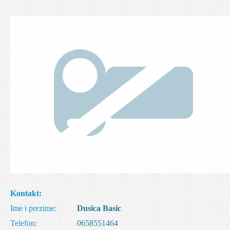
Kontakt:
Ime i prezime:
Dusica Basic
Telefon:
0658551464