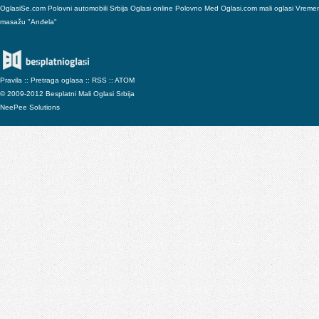
OglasiSe.com
Polovni automobili Srbija
Oglasi online
Polovno
Med
Oglasi.com mali oglasi
Vreme
masažu "Anđela"
Pravila
::
Pretraga oglasa
::
RSS
::
ATOM
© 2009-2012 Besplatni Mali Oglasi Srbija
NeePee Solutions