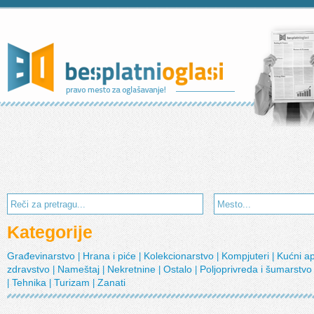
Kategorije
Građevinarstvo
Hrana i piće
Kolekcionarstvo
Kompjuteri
Kućni a
|
|
|
|
zdravstvo
Nameštaj
Nekretnine
Ostalo
Poljoprivreda i šumarstv
|
|
|
|
Tehnika
Turizam
Zanati
|
|
|