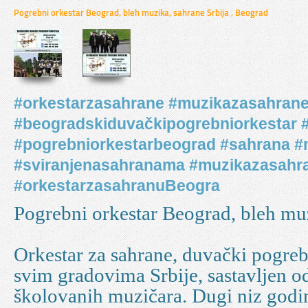
Pogrebni orkestar Beograd, bleh muzika, sahrane Srbija , Beograd
#orkestarzasahrane #muzikazasahran
#beogradskiduvačkipogrebniorkestar 
#pogrebniorkestarbeograd #sahrana #
#sviranjenasahranama #muzikazasah
#orkestarzasahranuBeogra
Pogrebni orkestar Beograd, bleh muz
Orkestar za sahrane, duvački pogrebn
svim gradovima Srbije, sastavljen o
školovanih muzičara. Dugi niz godin