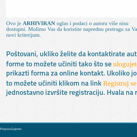
Ovo je
ARHIVIRAN
oglas i podaci o autoru više nisu
dostupni. Molimo Vas da koristite naprednu pretragu za V
novi kriterijum.
Poštovani, ukliko želite da kontaktirate au
ulogujet
forme to možete učiniti tako što se
prikazti forma za online kontakt. Ukoliko jo
Registruj se
to možete učiniti klikom na link
jednostavno izvršite registraciju. Hvala n
Preporučujemo: