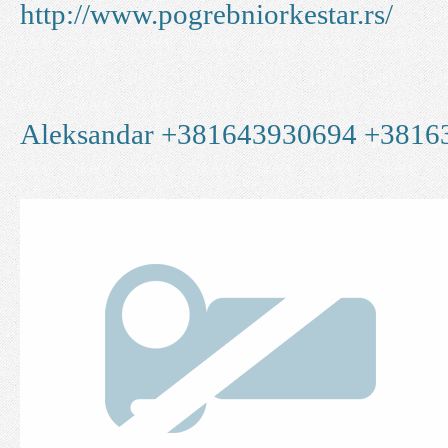
http://www.pogrebniorkestar.rs/
Aleksandar +381643930694 +3816