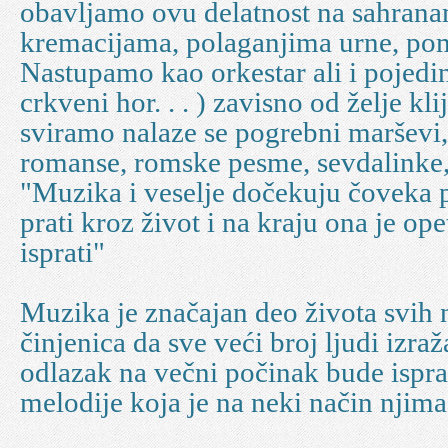
obavljamo ovu delatnost na sahrana
kremacijama, polaganjima urne, pome
Nastupamo kao orkestar ali i pojedin
crkveni hor. . . ) zavisno od želje kl
sviramo nalaze se pogrebni marševi
romanse, romske pesme, sevdalinke, 
"Muzika i veselje dočekuju čoveka p
prati kroz život i na kraju ona je op
isprati"
Muzika je značajan deo života svih n
činjenica da sve veći broj ljudi izra
odlazak na večni počinak bude ispr
melodije koja je na neki način njima 