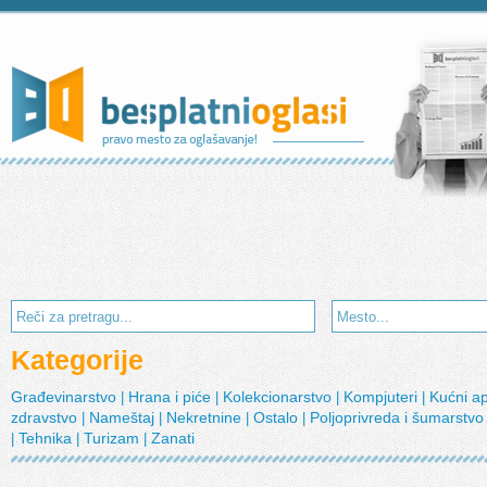
Kategorije
Građevinarstvo
Hrana i piće
Kolekcionarstvo
Kompjuteri
Kućni a
|
|
|
|
zdravstvo
Nameštaj
Nekretnine
Ostalo
Poljoprivreda i šumarstv
|
|
|
|
Tehnika
Turizam
Zanati
|
|
|