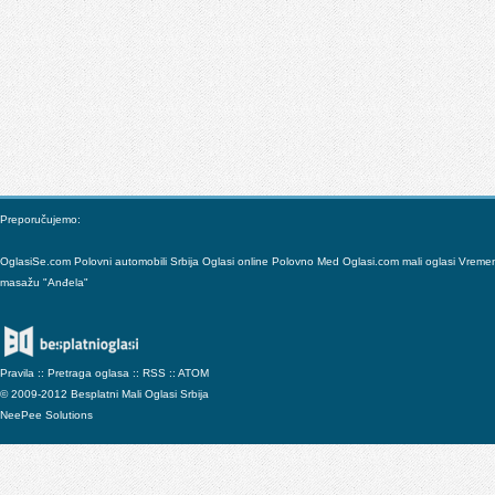
Preporučujemo:
OglasiSe.com
Polovni automobili Srbija
Oglasi online
Polovno
Med
Oglasi.com mali oglasi
Vreme
masažu "Anđela"
Pravila
::
Pretraga oglasa
::
RSS
::
ATOM
© 2009-2012 Besplatni Mali Oglasi Srbija
NeePee Solutions