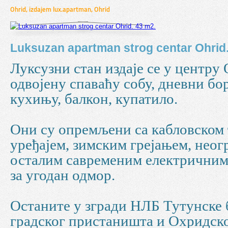
Ohrid, izdajem lux.apartman, Ohrid
Luksuzan apartman strog centar Ohrid.
Луксузни стан издаје се у центру
одвојену спаваћу собу, дневни бо
кухињу, балкон, купатило.
Они су опремљени са кабловском 
уређајем, зимским грејањем, не
осталим савременим електричним
за угодан одмор.
Останите у згради НЛБ Тутунске 
градског пристаништа и Охридског