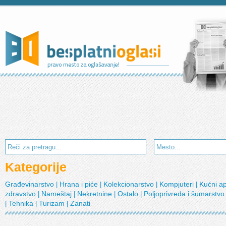
Kategorije
Građevinarstvo
Hrana i piće
Kolekcionarstvo
Kompjuteri
Kućni a
|
|
|
|
zdravstvo
Nameštaj
Nekretnine
Ostalo
Poljoprivreda i šumarstv
|
|
|
|
Tehnika
Turizam
Zanati
|
|
|