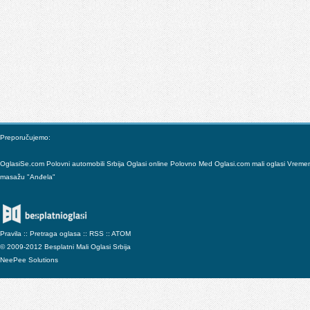
Preporučujemo:
OglasiSe.com
Polovni automobili Srbija
Oglasi online
Polovno
Med
Oglasi.com mali oglasi
Vreme
masažu "Anđela"
Pravila
::
Pretraga oglasa
::
RSS
::
ATOM
© 2009-2012 Besplatni Mali Oglasi Srbija
NeePee Solutions