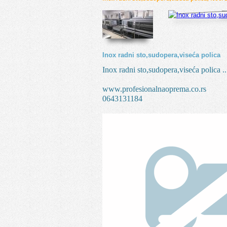
Inox radni sto,sudopera,viseća polica
Inox radni sto,sudopera,viseća polica .
www.profesionalnaoprema.co.rs
0643131184