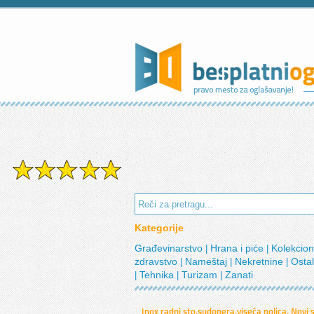
Kategorije
Građevinarstvo
Hrana i piće
Kolekcio
|
|
zdravstvo
Nameštaj
Nekretnine
Osta
|
|
|
Tehnika
Turizam
Zanati
|
|
|
Inox radni sto,sudopera,viseća polica, Novi 