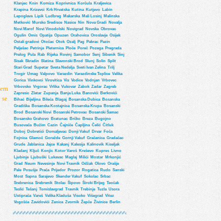
Klanjec
Knin
Komiza
Koprivnica
Korčula
Kraljevica
Krapina
Krizevci
Krk Hrvatska
Kutina
Kutjevo
Labin
Lepoglava
Lipik
Ludbreg
Makarska
Mali Losinj
Malinska
Metković
Mursko Sredisce
Nasice
Nin
Nova Gradi
Novalja
Novi Marof
Novi Vinodolski
Novigrad
Novska
Obrovac
Ogulin
Omis
Opatija
Opuzen
Orahovica
Oroslavje
Osijek
Ostali gradovi
Otočac
Otok
Ozalj
Pag
Pakrac
Pazin
Pelješac
Petrinja
Pleternica
Ploče
Poreč
Pozega
Pregrada
Prelog
Pula
Rab
Rijeka
Rovinj
Samobor
Senj
Sibenik
Sinj
Sisak
Skradin
Slatina
Slavonski Brod
Slunj
Solin
Split
Stari Grad
Supetar
Sveta Nedelja
Sveti Ivan Zelina
Trilj
Trogir
Umag
Valpovo
Varazdin
Varazdinske Toplice
Velika
Gorica
Vinkovci
Virovitica
Vis
Vodice
Vodnjan
Vrbovec
Vrbovsko
Vrgorac
Vrlika
Vukovar
Zabok
Zadar
Zagreb
tem
Zapresic
Zlatar
Zupanja
Banja Luka
Banovići
Berkovići
 se
Bihać
Bijeljina
Bileća
Blagaj
Bosanska Dubica
Bosanska
Gradiška
Bosanska Kostajnica
Bosanska Krupa
Bosanski
Brod
Bosanski Novi
Bosanski Petrovac
Bosanski Šamac
Bosansko Grahovo
Bratunac
Brčko
Breza
Bugojno
Busovača
Bužim
Cazin
Čajniče
Čapljina
Čelić
Čitluk
Doboj
Dobretići
Domaljevac
Donji Vakuf
Drvar
Foča
Fojnica
Glamoč
Goražde
Gornji Vakuf
Gračanica
Gradačac
Grude
Jablanica
Jajce
Kakanj
Kalesija
Kalinovik
Kiseljak
Kladanj
Ključ
Konjic
Kotor Varoš
Kreševo
Kupres
Livno
Ljubinje
Ljubuški
Lukavac
Maglaj
Milići
Mostar
Mrkonjić
Grad
Neum
Nevesinje
Novi Travnik
Odžak
Olovo
Orašje
Pale
Posušje
Prača
Prijedor
Prozor
Rogatica
Rudo
Sanski
Most
Sapna
Sarajevo
Skender Vakuf
Sokolac
Srbac
Srebrenica
Srebrenik
Stolac
Šipovo
Široki Brijeg
Teočak
Teslić
Tešanj
Tomislavgrad
Travnik
Trebinje
Tuzla
Usora
Ustiprača
Vareš
Velika Kladuša
Visoko
Višegrad
Vitez
Vogošća
Zavidovići
Zenica
Zvornik
Žepče
Živinice
Berlin