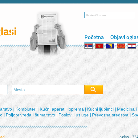
Početna
Objavi ogla
narstvo
Kompjuteri
Kućni aparati i oprema
Kućni ljubimci
Medicina i
|
|
|
|
lo
Poljoprivreda i šumarstvo
Poslovi i usluge
Prevozna sredstva
Sp
|
|
|
|
sad
oglas - 23