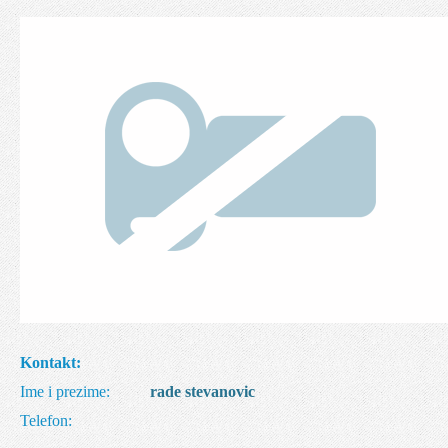
Kontakt:
Ime i prezime:
rade stevanovic
Telefon: