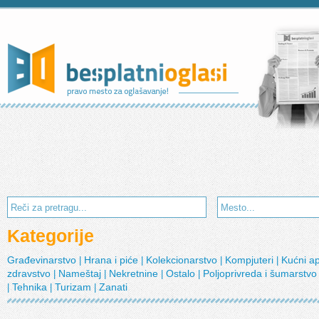
Kategorije
Građevinarstvo
Hrana i piće
Kolekcionarstvo
Kompjuteri
Kućni a
|
|
|
|
zdravstvo
Nameštaj
Nekretnine
Ostalo
Poljoprivreda i šumarstv
|
|
|
|
Tehnika
Turizam
Zanati
|
|
|