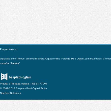
Preporučujemo:
OglasiSe.com
Polovni automobili Srbija
Oglasi online
Polovno
Med
Oglasi.com mali oglasi
Vreme
masažu "Anđela"
Pravila
::
Pretraga oglasa
::
RSS
::
ATOM
© 2009-2012 Besplatni Mali Oglasi Srbija
NeePee Solutions