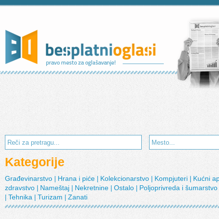
Kategorije
Građevinarstvo
Hrana i piće
Kolekcionarstvo
Kompjuteri
Kućni a
|
|
|
|
zdravstvo
Nameštaj
Nekretnine
Ostalo
Poljoprivreda i šumarstv
|
|
|
|
Tehnika
Turizam
Zanati
|
|
|