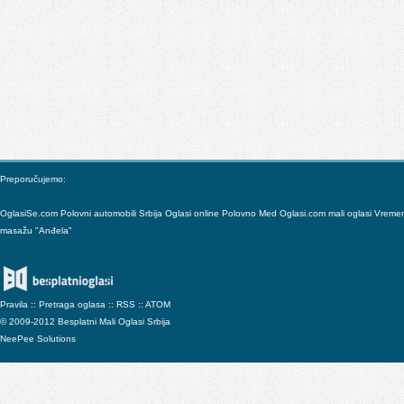
Preporučujemo:
OglasiSe.com
Polovni automobili Srbija
Oglasi online
Polovno
Med
Oglasi.com mali oglasi
Vreme
masažu "Anđela"
Pravila
::
Pretraga oglasa
::
RSS
::
ATOM
© 2009-2012 Besplatni Mali Oglasi Srbija
NeePee Solutions