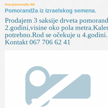
Drvo pomorandže, Niš
Pomorandža iz Izraelskog semena.
Prodajem 3 saksije drveta pomorand
2.godini,visine oko pola metra.Kale
potrebno.Rod se očekuje u 4.godini.
Kontakt 067 706 62 41